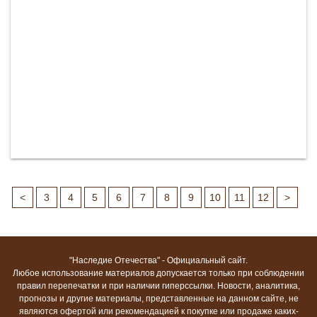
<
3
4
5
6
7
8
9
10
11
12
>
"Наследие Отечества" - Официальный сайт.
Любое использование материалов допускается только при соблюдении
правил перепечатки и при наличии гиперссылки. Новости, аналитика,
прогнозы и другие материалы, представленные на данном сайте, не
являются офертой или рекомендацией к покупке или продаже каких-