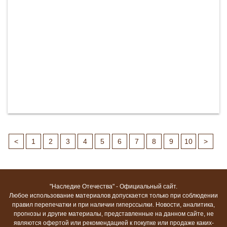
<
1
2
3
4
5
6
7
8
9
10
>
"Наследие Отечества" - Официальный сайт.
Любое использование материалов допускается только при соблюдении
правил перепечатки и при наличии гиперссылки. Новости, аналитика,
прогнозы и другие материалы, представленные на данном сайте, не
являются офертой или рекомендацией к покупке или продаже каких-