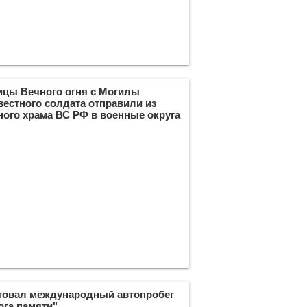
ицы Вечного огня с Могилы
вестного солдата отправили из
ного храма ВС РФ в военные округа
товал международный автопробег
ога памяти"