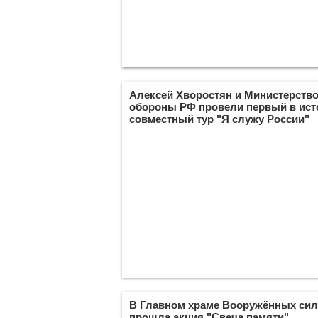
Алексей Хворостян и Министерств
обороны РФ провели первый в ист
совместный тур "Я служу России"
В Главном храме Вооружённых си
прошла акция "Свеча памяти"