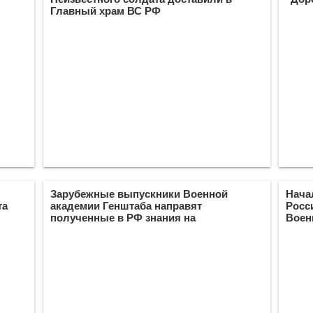
Главный храм ВС РФ
Зарубежные выпускники Военной
Нача
та
академии Генштаба направят
Росс
полученные в РФ знания на
Воен
обеспечение мира и стабильности в
инос
своих странах