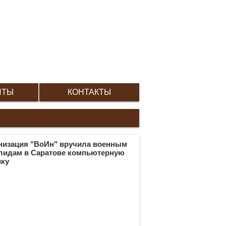
ИТЫ
КОНТАКТЫ
низация "ВоИн" вручила военным
лидам в Саратове компьютерную
ику