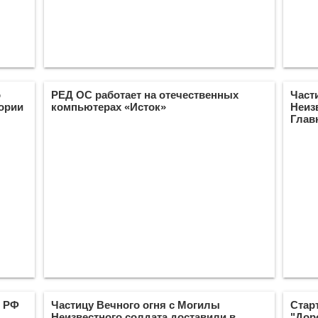
о
РЕД ОС работает на отечественных
Част
ории
компьютерах «Исток»
Неиз
Глав
л РФ
Частицу Вечного огня с Могилы
Стар
Неизвестного солдата доставили в
"Дор