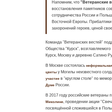
Напомним, что
"Ветеранские в
восстановления памятников сов
сотрудничества России и Польш
Восточной Европы. Прибалтики
захоронений героев, ценой св
Команда "Ветеранских вестей" под
Общества "Курск", возглавляемого
Курск, Москву и деревню Сатино Ру
В Москве состоялась
неформальная
у Могилы неизвестного солд
цветы
в "круглом столе" по мемо
участие
России.
Думе
В 2017 году российские ветераны 
, проведении акции "Све
Миколине
посвящённой сложившейся в Польше