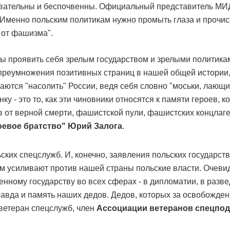
овательны и беспочвенны. Официальный представитель МИ
Именно польским политикам нужно промыть глаза и прочис
 от фашизма".
бы проявить себя зрелым государством и зрелыми политикам
преумножения позитивных страниц в нашей общей истории,
ются "насолить" России, ведя себя словно "моськи, лающие
ку - это то, как эти чиновники относятся к памяти героев, 
 от верной смерти, фашистской пули, фашистских концлагер
оевое братство" Юрий Залога
.
ьских спецслужб. И, конечно, заявления польских государст
м усиливают против нашей страны польские власти. Очевидн
нному государству во всех сферах - в дипломатии, в развед
 правда и память наших дедов. Дедов, которых за освобожд
 ветеран спецслужб, член
Ассоциации ветеранов спецпо