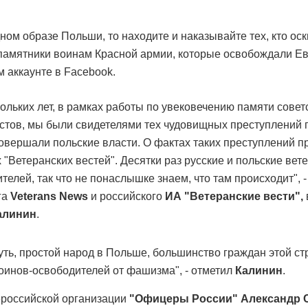
ном образе Польши, то находите и наказывайте тех, кто о
памятники воинам Красной армии, которые освобождали Ев
м аккаунте в Facebook.
ольких лет, в рамках работы по увековечению памяти совет
тов, мы были свидетелями тех чудовищных преступлений п
совершали польские власти. О фактах таких преступлений 
 "Ветеранских вестей". Десятки раз русские и польские ве
елей, так что не понаслышке знаем, что там происходит", -
га
Veterans News
и российского
ИА "Ветеранские вести",
алинин
.
нуть, простой народ в Польше, большинство граждан этой ст
оинов-освободителей от фашизма", - отметил
Калинин
.
российской организации
"Офицеры России"
Александр 