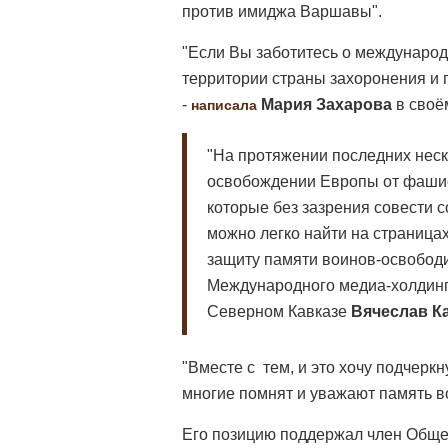
против имиджа Варшавы".
"Если Вы заботитесь о международ
территории страны захоронения и 
-
Мария Захарова
в своё
написала
"На протяжении последних неск
освобождении Европы от фашис
которые без зазрения совести 
можно легко найти на страницах
защиту памяти воинов-освободит
Международного медиа-холдин
Северном Кавказе
Вячеслав К
"Вместе с тем, и это хочу подчерк
многие помнят и уважают память в
Его позицию поддержал член Обще