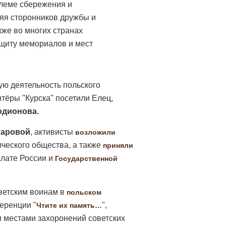
леме сбережения и
яя сторонников дружбы и
кже во многих странах
ащиту мемориалов и мест
ую деятельность польского
нтёры "Курска" посетили Елец,
одионова.
харовой
, активисты
возложили
ческого общества, а также
приняли
алате России и
Государственной
оветским воинам в
польском
еренции "
",
Чтите их память…
 местами захоронений советских