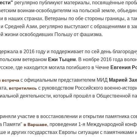
ести"
регулярно публикуют материалы, посвящённые проб
етским воинам-освободителям на польской земле, объедин
и в наших странах. Ветераны по обе стороны границы, а та
 и Средней Азии, регулярно выступают с обращениями в з
оей жизни освободивших Польшу от фашизма.
держала в 2016 году и поддерживает по сей день благородн
 польским ветераном
Ежи Тыцем
. В ноябре 2016 года воло
сское, где находится могила погибшего в Чечне
Евгения Р
с официальным представителем МИД
Марией За
 встреча
ата,
с руководством Российского военно-истори
встретились
риальной деятельности, который прошёл в Общественной п
приняли участие в восстановлении и открытии памятника с
ча Памяти"
, проведении 1-я Международной конф
в Варшаве
 и других государствах Европы ситуации с памятниками и