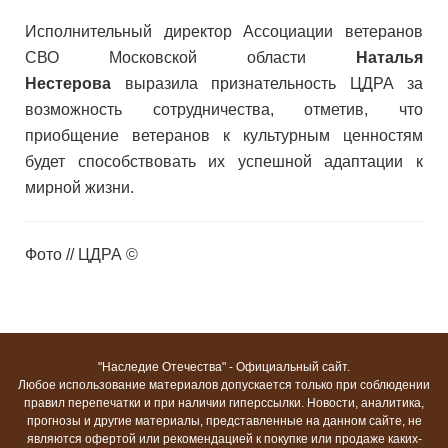
Исполнительный директор Ассоциации ветеранов
СВО Московской области
Наталья
Нестерова
выразила признательность ЦДРА за
возможность сотрудничества, отметив, что
приобщение ветеранов к культурным ценностям
будет способствовать их успешной адаптации к
мирной жизни.
Фото // ЦДРА ©
"Наследие Отечества" - Официальный сайт.
Любое использование материалов допускается только при соблюдении
правил перепечатки и при наличии гиперссылки. Новости, аналитика,
прогнозы и другие материалы, представленные на данном сайте, не
являются офертой или рекомендацией к покупке или продаже каких-